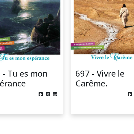
 - Tu es mon
697 - Vivre le
érance
Carême.



