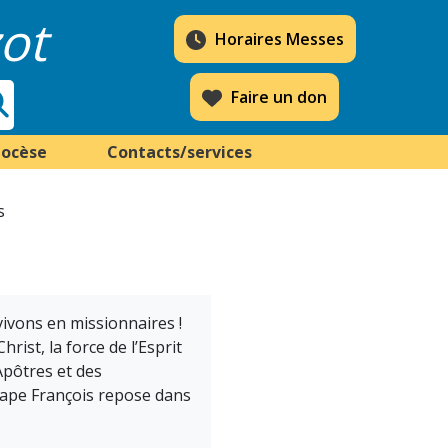
ot
Horaires Messes
Faire un don
iocèse
Contacts/services
s
vivons en missionnaires !
rist, la force de l’Esprit
Apôtres et des
pape François repose dans