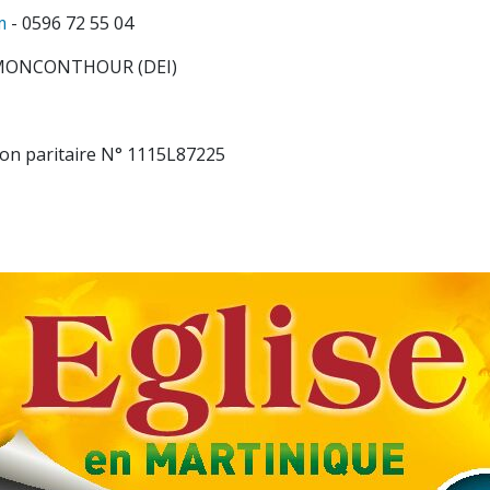
m
- 0596 72 55 04
l MONCONTHOUR (DEI)
on paritaire N° 1115L87225