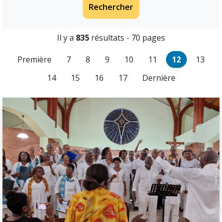
Rechercher
Il y a
835
résultats - 70 pages
Première
7
8
9
10
11
12
13
14
15
16
17
Dernière