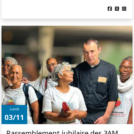



Lundi
03/11
Rassemblement jubilaire des 3AM