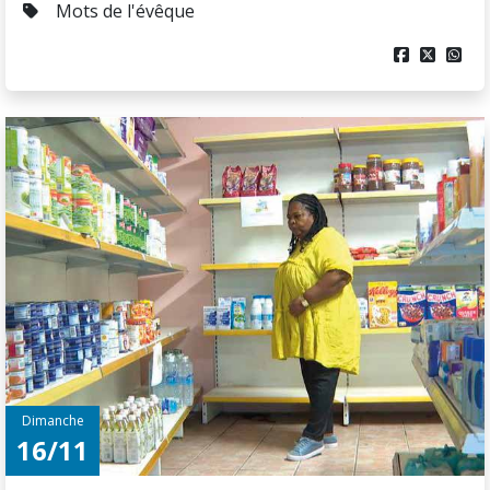
Mots de l'évêque



Dimanche
16/11