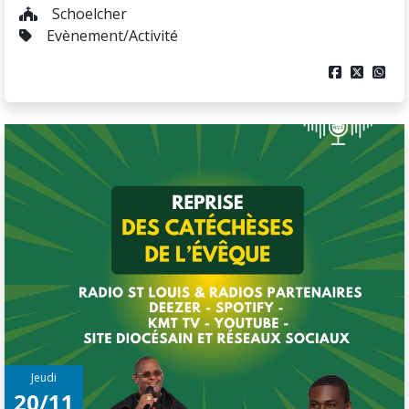
Schoelcher
Evènement/Activité



Jeudi
20/11