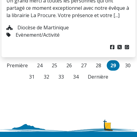
Un grand merci à toutes les personnes qui ont
partagé ce moment exceptionnel avec notre évêque à
la librairie La Procure. Votre présence et votre [...]
Diocèse de Martinique
Evènement/Activité



Première
24
25
26
27
28
29
30
31
32
33
34
Dernière