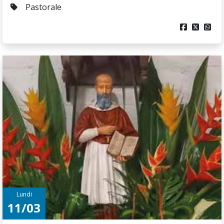
Pastorale



Lundi
11/03