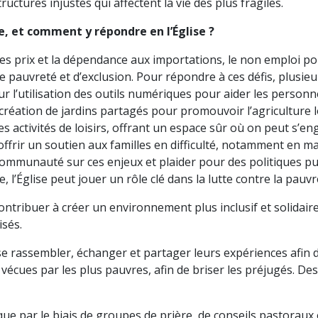
ructures injustes qui affectent la vie des plus fragiles.
e, et comment y répondre en l’Église ?
des prix et la dépendance aux importations, le non emploi po
e pauvreté et d’exclusion. Pour répondre à ces défis, plusieu
sur l’utilisation des outils numériques pour aider les person
réation de jardins partagés pour promouvoir l’agriculture loc
 des activités de loisirs, offrant un espace sûr où on peut s’
offrir un soutien aux familles en difficulté, notamment en ma
 la communauté sur ces enjeux et plaider pour des politiques
ide, l’Église peut jouer un rôle clé dans la lutte contre la pauv
contribuer à créer un environnement plus inclusif et solidair
isés.
e rassembler, échanger et partager leurs expériences afin 
és vécues par les plus pauvres, afin de briser les préjugés. 
que par le biais de groupes de prière, de conseils pastoraux 