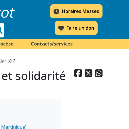
ot
Horaires Messes
Faire un don
iocèse
Contacts/services
darité ?
et solidarité



e Martinique)