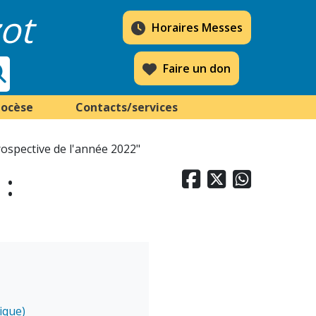
ot
Horaires Messes
Faire un don
iocèse
Contacts/services
rospective de l'année 2022"
 :



ique)