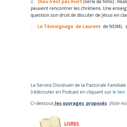

Dieu n’est pas mort
(série de films) : R
éal
peuvent rencontrer les chrétiens. Une enseig
question son droit de discuter de Jésus en cla
Le Témoignage de Laurent
de NDML s
Le Service Diocésain de la Pastorale Familial
(ré)écouter en Podcast en cliquant sur
le lien
Ci-dessous
l
es ouvrages proposés
(liste no
LIVRES