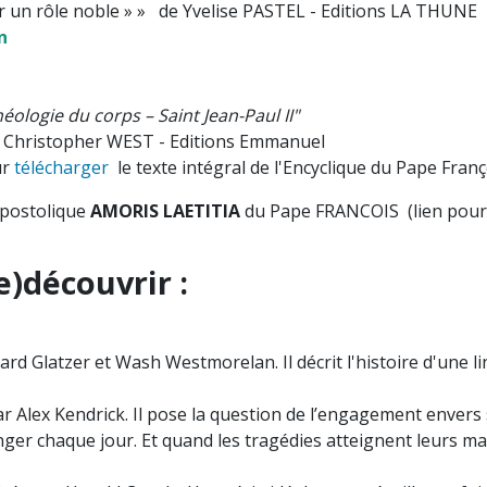
er un rôle noble » » de Yvelise PASTEL - Editions LA THUNE
n
 sable mouillé» et « Consolation »
éologie du corps – Saint Jean-Paul II"
e Christopher WEST - Editions Emmanuel
ur
télécharger
le texte intégral de l'Encyclique du Pape Franç
Apostolique
AMORIS LAETITIA
du Pape FRANCOIS (lien pou
e)découvrir :
hard Glatzer et Wash Westmorelan. Il décrit l'histoire d'une 
ar Alex Kendrick. Il
pose la question de l’engagement envers 
 danger chaque jour. Et quand les tragédies atteignent leurs 