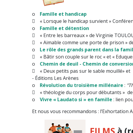
o
Famille et handicap
 « Lorsque le handicap survient » Confér
o
Famille et détention
 « Entre les barreaux » de Virginie TOULO
 « Aimable comme une porte de prison » de
o
Le rôle des grands parent dans la famil
 « Bâtir son couple sur le roc « et « Eduqu
o
Chemin de deuil - Chemin de conversio
 « Deux petits pas sur le
-
Éditions
Les Arènes
o
Révolution du troisième millénaire
:
"Th
 « théologie du corps pour débutants » d
o
Vivre « Laudato si » en famille
: lien po
Et nous vous recommandons : l’Exhortation 
FILMS
à (r