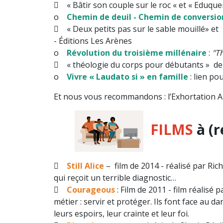
 « Bâtir son couple sur le roc « et « Eduqu
o
Chemin de deuil - Chemin de conversio
 « Deux petits pas sur le
-
Éditions
Les Arènes
o
Révolution du troisième millénaire
:
"Th
 « théologie du corps pour débutants » d
o
Vivre « Laudato si » en famille
: lien po
Et nous vous recommandons : l’Exhortation 
FILMS
à (r

Still Alice
– film de 2014 - réalisé par Ric
qui reçoit un terrible diagnostic…

Courageous
: Film de 2011 -
film réalisé p
métier : servir et protéger. Ils font face au
leurs espoirs, leur crainte et leur foi.