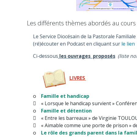
Les différents thèmes abordés au cours 
Le Service Diocésain de la Pastorale Familial
(ré)écouter en Podcast en cliquant sur
le lien
Ci-dessous
l
es ouvrages proposés
(liste no
LIVRES
o
Famille et handicap
 « Lorsque le handicap survient » Confér
o
Famille et détention
 « Entre les barreaux » de Virginie TOULO
 « Aimable comme une porte de prison » de
o
Le rôle des grands parent dans la famil