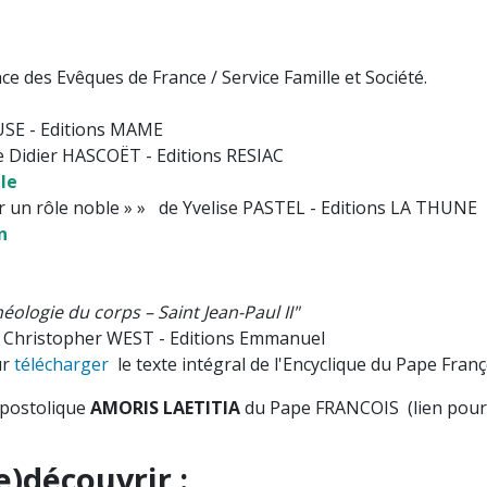
ence des Evêques de France / Service Famille et Société
USE - Editions MAME
 Didier HASCOËT - Editions RESIAC
le
er un rôle noble » » de Yvelise PASTEL - Editions LA THUNE
n
 sable mouillé» et « Consolation »
éologie du corps – Saint Jean-Paul II"
e Christopher WEST - Editions Emmanuel
ur
télécharger
le texte intégral de l'Encyclique du Pape Franç
Apostolique
AMORIS LAETITIA
du Pape FRANCOIS (lien pou
e)découvrir :