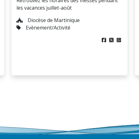
Retrouvez les horaires des messes pendant
les vacances juillet-août
Diocèse de Martinique
Evènement/Activité


