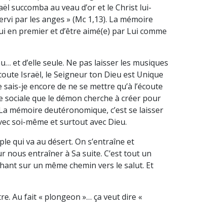
raël succomba au veau d’or et le Christ lui-
 servi par les anges » (Mc 1,13). La mémoire
ui en premier et d’être aimé(e) par Lui comme
… et d’elle seule. Ne pas laisser les musiques
oute Israël, le Seigneur ton Dieu est Unique
ue sais-je encore de ne se mettre qu’à l’écoute
que sociale que le démon cherche à créer pour
. La mémoire deutéronomique, c’est se laisser
 avec soi-même et surtout avec Dieu.
 qui va au désert. On s’entraîne et
ur nous entraîner à Sa suite. C’est tout un
rchant sur un même chemin vers le salut. Et
. Au fait « plongeon »… ça veut dire «