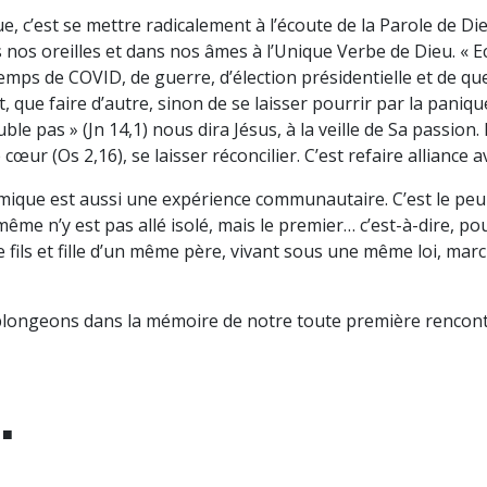
’est se mettre radicalement à l’écoute de la Parole de Dieu
os oreilles et dans nos âmes à l’Unique Verbe de Dieu. « Ec
ces temps de COVID, de guerre, d’élection présidentielle et de q
, que faire d’autre, sinon de se laisser pourrir par la pani
le pas » (Jn 14,1) nous dira Jésus, à la veille de Sa passion
cœur (Os 2,16), se laisser réconcilier. C’est refaire alliance
ue est aussi une expérience communautaire. C’est le peuple
même n’y est pas allé isolé, mais le premier… c’est-à-dire, po
e fils et fille d’un même père, vivant sous une même loi, ma
 plongeons dans la mémoire de notre toute première rencontre
 ■