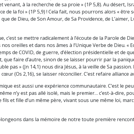
et venant, à la recherche de sa proie » (1P 5,8). Au désert, Is
ce de la foi » (1P 5,9) ! Cela fait, nous pourrons alors « être
 que de Dieu, de Son Amour, de Sa Providence, de L’aimer, L
’est se mettre radicalement à l’écoute de la Parole de Dieu
os oreilles et dans nos âmes à l’Unique Verbe de Dieu. « Ec
ces temps de COVID, de guerre, d’élection présidentielle et de q
, que faire d’autre, sinon de se laisser pourrir par la pani
le pas » (Jn 14,1) nous dira Jésus, à la veille de Sa passion
cœur (Os 2,16), se laisser réconcilier. C’est refaire alliance
ue est aussi une expérience communautaire. C’est le peuple
même n’y est pas allé isolé, mais le premier… c’est-à-dire, po
e fils et fille d’un même père, vivant sous une même loi, ma
 plongeons dans la mémoire de notre toute première rencontre