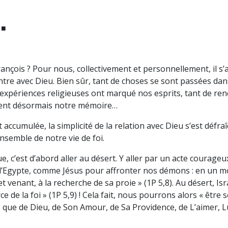
 ■
rançois ? Pour nous, collectivement et personnellement, il s
tre avec Dieu. Bien sûr, tant de choses se sont passées dans 
xpériences religieuses ont marqué nos esprits, tant de ren
itent désormais notre mémoire…
 accumulée, la simplicité de la relation avec Dieu s’est défra
nsemble de notre vie de foi.
c’est d’abord aller au désert. Y aller par un acte courageu
 l’Egypte, comme Jésus pour affronter nos démons : en un mo
et venant, à la recherche de sa proie » (1P 5,8). Au désert, Is
ce de la foi » (1P 5,9) ! Cela fait, nous pourrons alors « être
 que de Dieu, de Son Amour, de Sa Providence, de L’aimer, L