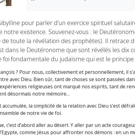
bylline pour parler d’un exercice spirituel salutair
otre existence. Souvenez-vous : le Deutéronome c’e
e de toute la révélation des prophètes). Il retrace
 C’est dans le Deutéronome que sont révélés les di
e foi fondamentale du judaïsme qui est le principe
rançois ? Pour nous, collectivement et personnellement, il s
tre avec Dieu. Bien sûr, tant de choses se sont passées dans 
xpériences religieuses ont marqué nos esprits, tant de ren
itent désormais notre mémoire…
 accumulée, la simplicité de la relation avec Dieu s’est défra
nsemble de notre vie de foi.
c’est d’abord aller au désert. Y aller par un acte courageu
 l’Egypte, comme Jésus pour affronter nos démons : en un mo