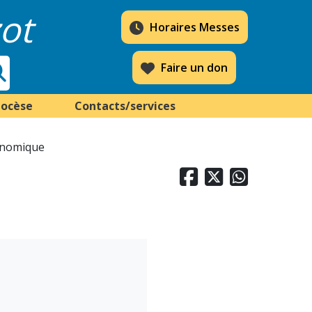
ot
Horaires Messes
Faire un don
iocèse
Contacts/services
onomique


