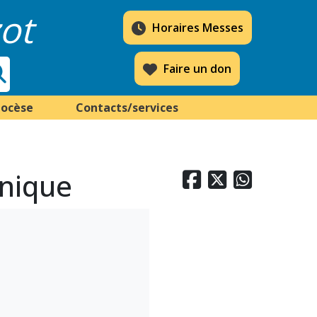
ot
Horaires Messes
Faire un don
iocèse
Contacts/services
inique


