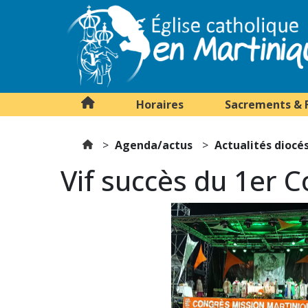
Horaires
Sacrements & 
Agenda/actus
Actualités diocé
Vif succès du 1er 