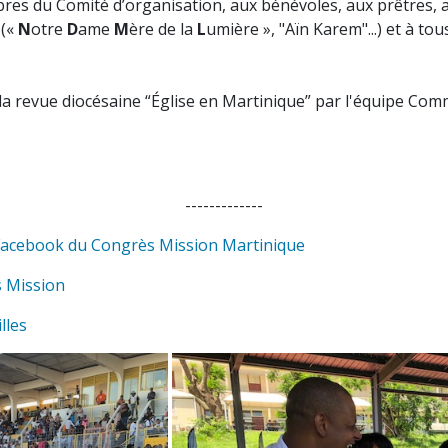
 du Comité d’organisation, aux bénévoles, aux prêtres, au
 («
N
otre
D
ame
M
ère de la
L
umière », "Aïn Karem"...) et à tou
la revue diocésaine “Église en Martinique” par l'équipe Co
-------------
acebook du Congrès Mission Martinique
 Mission
lles