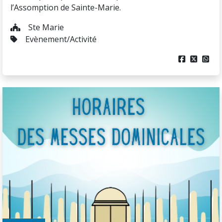
l’Assomption de Sainte-Marie.
Ste Marie
Evènement/Activité


