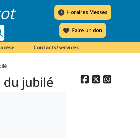
ot
Horaires Messes
Faire un don
iocèse
Contacts/services
bilé
 du jubilé


