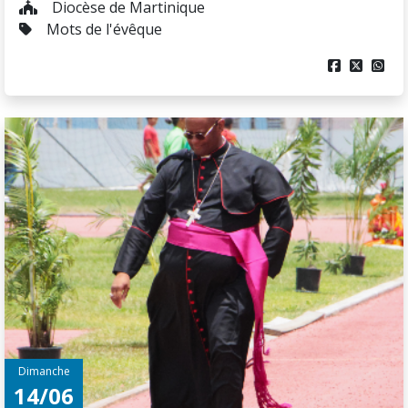
Diocèse de Martinique
Mots de l'évêque



Dimanche
14/06