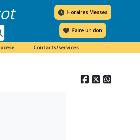
ot
Horaires Messes
Faire un don
iocèse
Contacts/services


