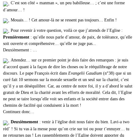
C’est son côté « manman », un peu babilleuse… ; c’est une forme
d’amour… !
Mouais… ! Cet amour-là ne se ressent pas toujours… Enfin !
Pour revenir à votre question, voilà ce que j’attends de l’Eglise :
Premièrement
: qu’elle nous parle d’amour, de paix, de tolérance, qu’elle
soit ouverte et compréhensive… qu’elle ne juge pas...
Deuxièmement : …
Attendez… sur ce premier point je dois faire des remarques : je suis
d’accord quant à la façon de dire les choses ou le rééquilibrage de notre
discours. Le pape François écrit dans
Evangelii Gaudium
(n°38) que si un
curé fait 10 sermons sur la morale sexuelle et un seul sur la charité, c’est
qu’il y a un déséquilibre. Car, au centre de notre foi, il y a d’abord le salut
gratuit de Dieu et la charité avant les efforts de moralité. Cela dit, l’Eglise
ne peut se taire lorsqu’elle voit ses enfants et la société entrer dans des
chemins de facilité qui conduisent à la mort !
Continuez donc…
Deuxièmement
: venir à l’église doit nous faire du bien. Lavi-a two
rèd’ ! Si tu vas à la messe pour qu’on crie sur toi ou pour t’ennuyer… tu
ne retournes pas ! Les rassemblements de l’Eglise doivent apporter du