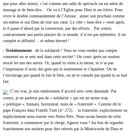
que pour aller mieux, c’est comme une salle de spectacle ou un salon de
massage et de bien-être… On va à l’Eglise pour Dieu et ses frères. Pour
vivre le double commandement de l’Amour : aimer son prochain comme
soi-même et son Dieu de tout son cœur. Le côté « bien-être » vient après,
et il passe d’abord par la conversion, par des efforts... Par contre,
contrairement aux petits plaisirs de ce monde, il n’est pas éphémère, il est
complet et définitif… et même éternel !
- Troisièmement
: de la solidarité ! Vous ne vous rendez pas compte
comment on se sent seul dans cette société ! On court après un soutien
moral les uns des autres. Or, quand tu viens à la messe, tu n’as pas
l’impression d’avoir des gens qui te soutiennent et t’épaulent. On ne
t’encourage pas quand tu fais le bien, on ne te console pas quand tu as mal
fait.
C’est vrai, je suis entièrement d’accord avec cette demande. Par
contre, je ne parlerai pas de « solidarité » qui est un terme trop
« politique », humain, horizontal, mais de « fraternité ». Comme dit le
pape François dans Fratelli Tutti (n° 272)… la fraternité, explicitement ou
implicitement nous tourne vers Notre Père. Nous avons besoin de cette
fraternité, à commencer par le clergé, figurez vous ! Au lieu de regarder
franchement nos misères pour être relevés par la Miséricorde de Dieu et