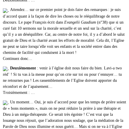
Deuxièmement : …
Attendez… sur ce premier point je dois faire des remarques : je suis
d’accord quant à la façon de dire les choses ou le rééquilibrage de notre
discours. Le pape François écrit dans
Evangelii Gaudium
(n°38) que si un
curé fait 10 sermons sur la morale sexuelle et un seul sur la charité, c’est
qu’il y a un déséquilibre. Car, au centre de notre foi, il y a d’abord le salut
gratuit de Dieu et la charité avant les efforts de moralité. Cela dit, l’Eglise
ne peut se taire lorsqu’elle voit ses enfants et la société entrer dans des
chemins de facilité qui conduisent à la mort !
Continuez donc…
Deuxièmement
: venir à l’église doit nous faire du bien. Lavi-a two
rèd’ ! Si tu vas à la messe pour qu’on crie sur toi ou pour t’ennuyer… tu
ne retournes pas ! Les rassemblements de l’Eglise doivent apporter du
réconfort et de l’apaisement…
Troisièmement : …
Un moment… Oui, je suis d’accord pour que les temps de prière soient
de « bons moments », mais on ne peut réduire la prière à une thérapie et
Dieu à un méga-thérapeute. Ce serait très égoïste ! C’est vrai que la
louange nous réjouit, que l’adoration nous soulage, que la médiation de la
Parole de Dieu nous illumine et nous guérit… Mais si on ne va à l’Eglise