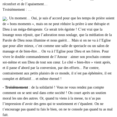
réconfort et de l’apaisement…
Troisièmement : …
Un moment… Oui, je suis d’accord pour que les temps de prière soient
de « bons moments », mais on ne peut réduire la prière à une thérapie et
Dieu à un méga-thérapeute. Ce serait très égoïste ! C’est vrai que la
louange nous réjouit, que l’adoration nous soulage, que la médiation de la
Parole de Dieu nous illumine et nous guérit… Mais si on ne va à l’Eglise
que pour aller mieux, c’est comme une salle de spectacle ou un salon de
massage et de bien-être… On va à l’Eglise pour Dieu et ses frères. Pour
vivre le double commandement de l’Amour : aimer son prochain comme
soi-même et son Dieu de tout son cœur. Le côté « bien-être » vient après,
et il passe d’abord par la conversion, par des efforts... Par contre,
contrairement aux petits plaisirs de ce monde, il n’est pas éphémère, il est
complet et définitif… et même éternel !
- Troisièmement
: de la solidarité ! Vous ne vous rendez pas compte
comment on se sent seul dans cette société ! On court après un soutien
moral les uns des autres. Or, quand tu viens à la messe, tu n’as pas
l’impression d’avoir des gens qui te soutiennent et t’épaulent. On ne
t’encourage pas quand tu fais le bien, on ne te console pas quand tu as mal
fait.